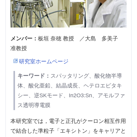
メンバー：
板垣 奈穂 教授 ／大島 多美子
准教授
研究室ホームページ
キーワード：
スパッタリング、酸化物半導
体、酸化亜鉛、結晶成長、ヘテロエピタキ
シー、逆SKモード、In2O3:Sn、アモルファ
ス透明導電膜
本研究室では，電子と正孔がクーロン相互作用
で結合した準粒子「エキシトン」をキャリアと