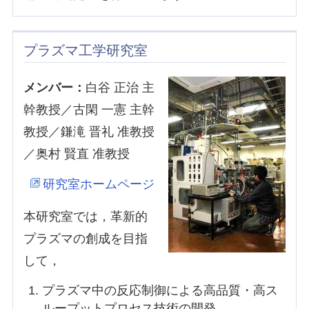
プラズマ工学研究室
メンバー：
白谷 正治 主
幹教授／古閑 一憲 主幹
教授／鎌滝 晋礼 准教授
／奥村 賢直 准教授
研究室ホームページ
本研究室では，革新的
プラズマの創成を目指
して，
プラズマ中の反応制御による高品質・高ス
ループットプロセス技術の開発