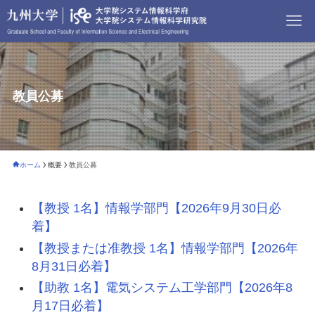
教員公募
ホーム
概要
教員公募
【教授 1名】情報学部門【2026年9月30日必
着】
【教授または准教授 1名】情報学部門【2026年
8月31日必着】
【助教 1名】電気システム工学部門【2026年8
月17日必着】